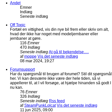
Andet
Emner
Indlæg
Seneste indlæg
Off Topic
Fortæl en vittighed, vis din nye bil frem eller skriv om alt,
hvad der ikke har noget med modeljernbaner eller
jernbaner at gøre.
116
Emner
470
Indlæg
Seneste indlæg
At gå til bekendelse….
af
moppe
Vis det seneste indlæg
08 mar 2024, 19:27
Forumsupport
Har du spørgsmål til brugen af forumet? Stil dit spørgsmål
her. Vi kan desværre ikke være der hele tiden, så vi
appellerer til, at I vil forsøge, at hjælpe hinanden så godt I
nu kan.
76
Emner
326
Indlæg
Seneste indlæg
Rss feed
af
SteamPunkLolcat
Vis det seneste indlæg
11 jun 2025, 09:00