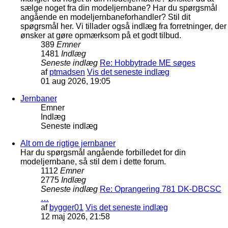
sælge noget fra din modeljernbane? Har du spørgsmål
angående en modeljernbaneforhandler? Stil dit
spøgrsmål her. Vi tillader også indlæg fra forretninger, der
ønsker at gøre opmærksom på et godt tilbud.
389
Emner
1481
Indlæg
Seneste indlæg
Re: Hobbytrade ME søges
af
ptmadsen
Vis det seneste indlæg
01 aug 2026, 19:05
Jernbaner
Emner
Indlæg
Seneste indlæg
Alt om de rigtige jernbaner
Har du spørgsmål angående forbilledet for din
modeljernbane, så stil dem i dette forum.
1112
Emner
2775
Indlæg
Seneste indlæg
Re: Oprangering 781 DK-DBCSC
…
af
bygger01
Vis det seneste indlæg
12 maj 2026, 21:58