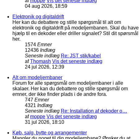
af
moppe
Vis det seneste indlæg
04 aug 2026, 18:59
Elektronik og digitaldrift
Her kan du debattere og stille spørgsmål til alt om
elektronik og digitaldrift på modeljernbanen. Skal du have
hjælp til en dekoder eller driller signalet? Stil dit spørsmål
her.
1574
Emner
12436
Indlæg
Seneste indlæg
Re: JST stik/kabel
af
Thomash
Vis det seneste indlæg
24 jul 2026, 12:39
Alt om modeljernbaner
Forum for alle spørgsmål om modeljernbaner i alle
skalaer. Her kan du debattere og stille spørgsmål om
emner, der ikke finder plads i de andre fora.
747
Emner
4321
Indlæg
Seneste indlæg
Re: Installation af dekoder o…
af
moppe
Vis det seneste indlæg
31 jul 2026, 18:10
Køb, salg, bytte og arrangementer
Mangler du noget til din modeljernbane? Ønsker du at