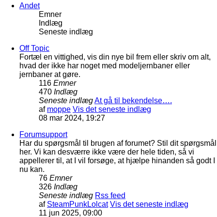
Andet
Emner
Indlæg
Seneste indlæg
Off Topic
Fortæl en vittighed, vis din nye bil frem eller skriv om alt,
hvad der ikke har noget med modeljernbaner eller
jernbaner at gøre.
116
Emner
470
Indlæg
Seneste indlæg
At gå til bekendelse….
af
moppe
Vis det seneste indlæg
08 mar 2024, 19:27
Forumsupport
Har du spørgsmål til brugen af forumet? Stil dit spørgsmål
her. Vi kan desværre ikke være der hele tiden, så vi
appellerer til, at I vil forsøge, at hjælpe hinanden så godt I
nu kan.
76
Emner
326
Indlæg
Seneste indlæg
Rss feed
af
SteamPunkLolcat
Vis det seneste indlæg
11 jun 2025, 09:00