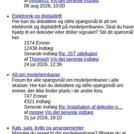
af
bygger01
Vis det seneste indlæg
08 aug 2026, 10:00
Elektronik og digitaldrift
Her kan du debattere og stille spørgsmål til alt om
elektronik og digitaldrift på modeljernbanen. Skal du have
hjælp til en dekoder eller driller signalet? Stil dit spørsmål
her.
1574
Emner
12436
Indlæg
Seneste indlæg
Re: JST stik/kabel
af
Thomash
Vis det seneste indlæg
24 jul 2026, 12:39
Alt om modeljernbaner
Forum for alle spørgsmål om modeljernbaner i alle
skalaer. Her kan du debattere og stille spørgsmål om
emner, der ikke finder plads i de andre fora.
747
Emner
4321
Indlæg
Seneste indlæg
Re: Installation af dekoder o…
af
moppe
Vis det seneste indlæg
31 jul 2026, 18:10
Køb, salg, bytte og arrangementer
Mangler du noget til din modeljernbane? Ønsker du at