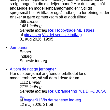
sælge noget fra din modeljernbane? Har du spørgsmål
angående en modeljernbaneforhandler? Stil dit
spøgrsmål her. Vi tillader også indlæg fra forretninger, der
ønsker at gøre opmærksom på et godt tilbud.
389
Emner
1481
Indlæg
Seneste indlæg
Re: Hobbytrade ME søges
af
ptmadsen
Vis det seneste indlæg
01 aug 2026, 19:05
Jernbaner
Emner
Indlæg
Seneste indlæg
Alt om de rigtige jernbaner
Har du spørgsmål angående forbilledet for din
modeljernbane, så stil dem i dette forum.
1112
Emner
2775
Indlæg
Seneste indlæg
Re: Oprangering 781 DK-DBCSC
…
af
bygger01
Vis det seneste indlæg
12 maj 2026, 21:58