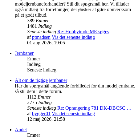
modeljernbaneforhandler? Stil dit spøgrsmål her. Vi tillader
også indlæg fra forretninger, der ønsker at gøre opmærksom
på et godt tilbud.
389
Emner
1481
Indlæg
Seneste indlæg
Re: Hobbytrade ME søges
af
ptmadsen
Vis det seneste indlæg
01 aug 2026, 19:05
Jernbaner
Emner
Indlæg
Seneste indlæg
Alt om de rigtige jernbaner
Har du spørgsmål angående forbilledet for din modeljernbane,
så stil dem i dette forum.
1112
Emner
2775
Indlæg
Seneste indlæg
Re: Oprangering 781 DK-DBCSC …
af
bygger01
Vis det seneste indlæg
12 maj 2026, 21:58
Andet
Emner