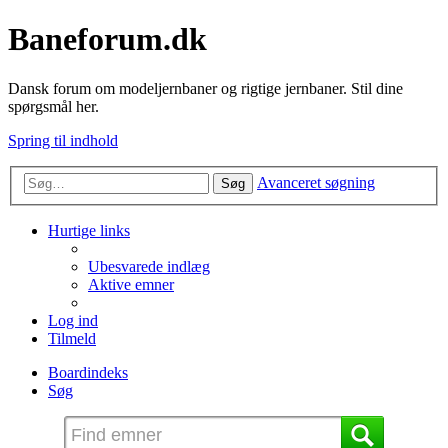
Baneforum.dk
Dansk forum om modeljernbaner og rigtige jernbaner. Stil dine
spørgsmål her.
Spring til indhold
Avanceret søgning
Søg
Hurtige links
Ubesvarede indlæg
Aktive emner
Log ind
Tilmeld
Boardindeks
Søg