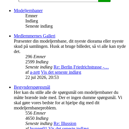
Modeljernbaner
Emner
Indlæg
Seneste indlæg
Medlemmernes Galleri
Præsenter din modeljernbane, dit nyeste diorama eller nyeste
skud på samlingen. Husk at bruge billeder, så vi alle kan nyde
det.
296
Emner
2599
Indlæg
Seneste indlæg
Re: Berlin Friedrichstrasse -…
af
a-zett
Vis det seneste indlæg
22 jul 2026, 20:53
Begynderspørgsmål
Her kan du stille alle de spørgsmål om modeljernbaner du
måtte brænde inde med. Der er ingen dumme spørgsmål. Vi
skal gøre vores bedste for at hjælpe dig med dit
modeljernbaneproblem.
556
Emner
4650
Indlæg
Seneste indlæg
Re: Illussion
af
bygger01
Vis det seneste indlæg