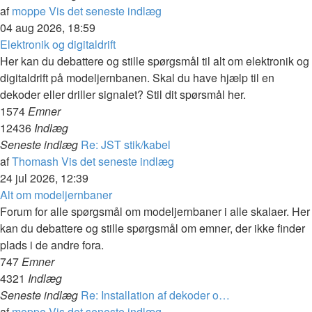
af
moppe
Vis det seneste indlæg
04 aug 2026, 18:59
Elektronik og digitaldrift
Her kan du debattere og stille spørgsmål til alt om elektronik og
digitaldrift på modeljernbanen. Skal du have hjælp til en
dekoder eller driller signalet? Stil dit spørsmål her.
1574
Emner
12436
Indlæg
Seneste indlæg
Re: JST stik/kabel
af
Thomash
Vis det seneste indlæg
24 jul 2026, 12:39
Alt om modeljernbaner
Forum for alle spørgsmål om modeljernbaner i alle skalaer. Her
kan du debattere og stille spørgsmål om emner, der ikke finder
plads i de andre fora.
747
Emner
4321
Indlæg
Seneste indlæg
Re: Installation af dekoder o…
af
moppe
Vis det seneste indlæg