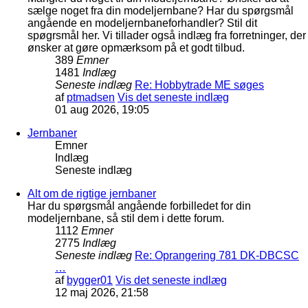
sælge noget fra din modeljernbane? Har du spørgsmål
angående en modeljernbaneforhandler? Stil dit
spøgrsmål her. Vi tillader også indlæg fra forretninger, der
ønsker at gøre opmærksom på et godt tilbud.
389
Emner
1481
Indlæg
Seneste indlæg
Re: Hobbytrade ME søges
af
ptmadsen
Vis det seneste indlæg
01 aug 2026, 19:05
Jernbaner
Emner
Indlæg
Seneste indlæg
Alt om de rigtige jernbaner
Har du spørgsmål angående forbilledet for din
modeljernbane, så stil dem i dette forum.
1112
Emner
2775
Indlæg
Seneste indlæg
Re: Oprangering 781 DK-DBCSC
…
af
bygger01
Vis det seneste indlæg
12 maj 2026, 21:58