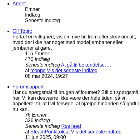
Andet
Emner
Indlæg
Seneste indlæg
Off Topic
Fortæl en vittighed, vis din nye bil frem eller skriv om alt,
hvad der ikke har noget med modeljernbaner eller
jernbaner at gøre.
116
Emner
470
Indlæg
Seneste indlæg
At gå til bekendelse….
af
moppe
Vis det seneste indlæg
08 mar 2024, 19:27
Forumsupport
Har du spørgsmål til brugen af forumet? Stil dit spørgsmål
her. Vi kan desværre ikke være der hele tiden, så vi
appellerer til, at I vil forsøge, at hjælpe hinanden så godt I
nu kan.
76
Emner
326
Indlæg
Seneste indlæg
Rss feed
af
SteamPunkLolcat
Vis det seneste indlæg
11 jun 2025, 09:00