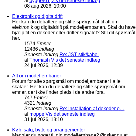
af
bygger01
Vis det seneste indlæg
08 aug 2026, 10:00
Elektronik og digitaldrift
Her kan du debattere og stille spørgsmål til alt om
elektronik og digitaldrift på modeljernbanen. Skal du have
hjælp til en dekoder eller driller signalet? Stil dit spørsmål
her.
1574
Emner
12436
Indlæg
Seneste indlæg
Re: JST stik/kabel
af
Thomash
Vis det seneste indlæg
24 jul 2026, 12:39
Alt om modeljernbaner
Forum for alle spørgsmål om modeljernbaner i alle
skalaer. Her kan du debattere og stille spørgsmål om
emner, der ikke finder plads i de andre fora.
747
Emner
4321
Indlæg
Seneste indlæg
Re: Installation af dekoder o…
af
moppe
Vis det seneste indlæg
31 jul 2026, 18:10
Køb, salg, bytte og arrangementer
Mangler du noget til din modeljernbane? Ønsker du at