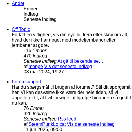
Andet
Emner
Indlæg
Seneste indlæg
Off Topic
Fortæl en vittighed, vis din nye bil frem eller skriv om alt,
hvad der ikke har noget med modeljernbaner eller
jernbaner at gøre.
116
Emner
470
Indlæg
Seneste indlæg
At gå til bekendelse….
af
moppe
Vis det seneste indlæg
08 mar 2024, 19:27
Forumsupport
Har du spørgsmål til brugen af forumet? Stil dit spørgsmål
her. Vi kan desværre ikke være der hele tiden, så vi
appellerer til, at I vil forsøge, at hjælpe hinanden så godt I
nu kan.
76
Emner
326
Indlæg
Seneste indlæg
Rss feed
af
SteamPunkLolcat
Vis det seneste indlæg
11 jun 2025, 09:00