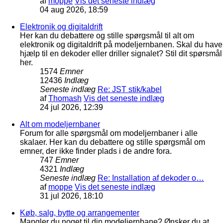
af
moppe
Vis det seneste indlæg
04 aug 2026, 18:59
Elektronik og digitaldrift
Her kan du debattere og stille spørgsmål til alt om
elektronik og digitaldrift på modeljernbanen. Skal du have
hjælp til en dekoder eller driller signalet? Stil dit spørsmål
her.
1574
Emner
12436
Indlæg
Seneste indlæg
Re: JST stik/kabel
af
Thomash
Vis det seneste indlæg
24 jul 2026, 12:39
Alt om modeljernbaner
Forum for alle spørgsmål om modeljernbaner i alle
skalaer. Her kan du debattere og stille spørgsmål om
emner, der ikke finder plads i de andre fora.
747
Emner
4321
Indlæg
Seneste indlæg
Re: Installation af dekoder o…
af
moppe
Vis det seneste indlæg
31 jul 2026, 18:10
Køb, salg, bytte og arrangementer
Mangler du noget til din modeljernbane? Ønsker du at