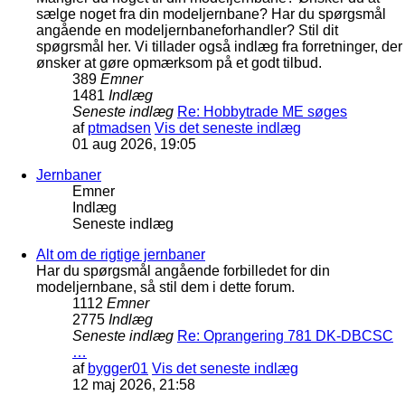
sælge noget fra din modeljernbane? Har du spørgsmål
angående en modeljernbaneforhandler? Stil dit
spøgrsmål her. Vi tillader også indlæg fra forretninger, der
ønsker at gøre opmærksom på et godt tilbud.
389
Emner
1481
Indlæg
Seneste indlæg
Re: Hobbytrade ME søges
af
ptmadsen
Vis det seneste indlæg
01 aug 2026, 19:05
Jernbaner
Emner
Indlæg
Seneste indlæg
Alt om de rigtige jernbaner
Har du spørgsmål angående forbilledet for din
modeljernbane, så stil dem i dette forum.
1112
Emner
2775
Indlæg
Seneste indlæg
Re: Oprangering 781 DK-DBCSC
…
af
bygger01
Vis det seneste indlæg
12 maj 2026, 21:58