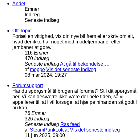
Andet
Emner
Indlæg
Seneste indlæg
Off Topic
Fortæl en vittighed, vis din nye bil frem eller skriv om alt,
hvad der ikke har noget med modeljernbaner eller
jernbaner at gøre.
116
Emner
470
Indlæg
Seneste indlæg
At gå til bekendelse….
af
moppe
Vis det seneste indlæg
08 mar 2024, 19:27
Forumsupport
Har du spørgsmål til brugen af forumet? Stil dit spørgsmål
her. Vi kan desværre ikke være der hele tiden, så vi
appellerer til, at I vil forsøge, at hjælpe hinanden så godt I
nu kan.
76
Emner
326
Indlæg
Seneste indlæg
Rss feed
af
SteamPunkLolcat
Vis det seneste indlæg
11 jun 2025, 09:00