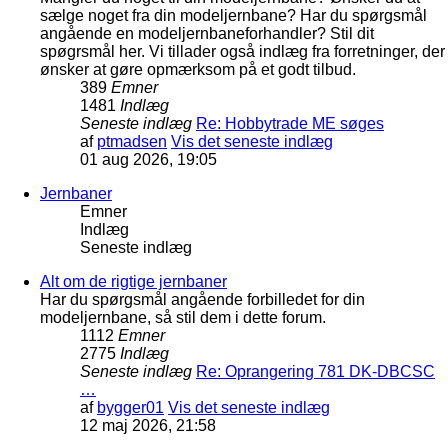
sælge noget fra din modeljernbane? Har du spørgsmål
angående en modeljernbaneforhandler? Stil dit
spøgrsmål her. Vi tillader også indlæg fra forretninger, der
ønsker at gøre opmærksom på et godt tilbud.
389
Emner
1481
Indlæg
Seneste indlæg
Re: Hobbytrade ME søges
af
ptmadsen
Vis det seneste indlæg
01 aug 2026, 19:05
Jernbaner
Emner
Indlæg
Seneste indlæg
Alt om de rigtige jernbaner
Har du spørgsmål angående forbilledet for din
modeljernbane, så stil dem i dette forum.
1112
Emner
2775
Indlæg
Seneste indlæg
Re: Oprangering 781 DK-DBCSC
…
af
bygger01
Vis det seneste indlæg
12 maj 2026, 21:58