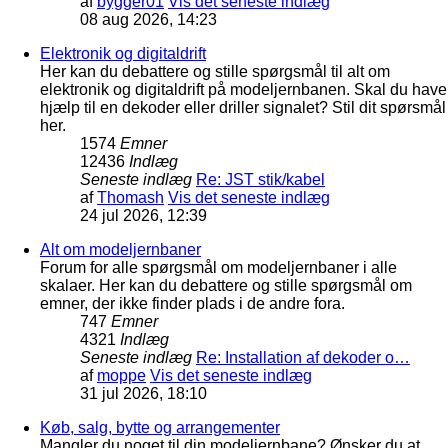
af
bygger01
Vis det seneste indlæg
08 aug 2026, 14:23
Elektronik og digitaldrift
Her kan du debattere og stille spørgsmål til alt om
elektronik og digitaldrift på modeljernbanen. Skal du have
hjælp til en dekoder eller driller signalet? Stil dit spørsmål
her.
1574
Emner
12436
Indlæg
Seneste indlæg
Re: JST stik/kabel
af
Thomash
Vis det seneste indlæg
24 jul 2026, 12:39
Alt om modeljernbaner
Forum for alle spørgsmål om modeljernbaner i alle
skalaer. Her kan du debattere og stille spørgsmål om
emner, der ikke finder plads i de andre fora.
747
Emner
4321
Indlæg
Seneste indlæg
Re: Installation af dekoder o…
af
moppe
Vis det seneste indlæg
31 jul 2026, 18:10
Køb, salg, bytte og arrangementer
Mangler du noget til din modeljernbane? Ønsker du at