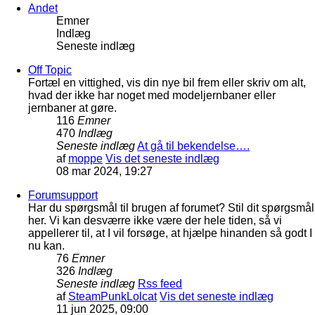
Andet
Emner
Indlæg
Seneste indlæg
Off Topic
Fortæl en vittighed, vis din nye bil frem eller skriv om alt,
hvad der ikke har noget med modeljernbaner eller
jernbaner at gøre.
116
Emner
470
Indlæg
Seneste indlæg
At gå til bekendelse….
af
moppe
Vis det seneste indlæg
08 mar 2024, 19:27
Forumsupport
Har du spørgsmål til brugen af forumet? Stil dit spørgsmål
her. Vi kan desværre ikke være der hele tiden, så vi
appellerer til, at I vil forsøge, at hjælpe hinanden så godt I
nu kan.
76
Emner
326
Indlæg
Seneste indlæg
Rss feed
af
SteamPunkLolcat
Vis det seneste indlæg
11 jun 2025, 09:00