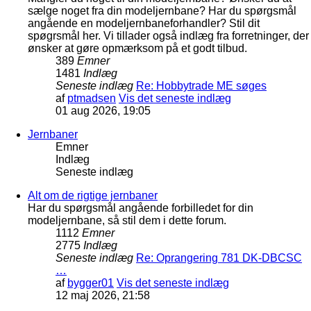
sælge noget fra din modeljernbane? Har du spørgsmål
angående en modeljernbaneforhandler? Stil dit
spøgrsmål her. Vi tillader også indlæg fra forretninger, der
ønsker at gøre opmærksom på et godt tilbud.
389
Emner
1481
Indlæg
Seneste indlæg
Re: Hobbytrade ME søges
af
ptmadsen
Vis det seneste indlæg
01 aug 2026, 19:05
Jernbaner
Emner
Indlæg
Seneste indlæg
Alt om de rigtige jernbaner
Har du spørgsmål angående forbilledet for din
modeljernbane, så stil dem i dette forum.
1112
Emner
2775
Indlæg
Seneste indlæg
Re: Oprangering 781 DK-DBCSC
…
af
bygger01
Vis det seneste indlæg
12 maj 2026, 21:58