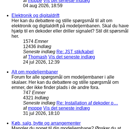
af
moppe
Vis det seneste indlæg
04 aug 2026, 18:59
Elektronik og digitaldrift
Her kan du debattere og stille spørgsmål til alt om
elektronik og digitaldrift på modeljernbanen. Skal du have
hjælp til en dekoder eller driller signalet? Stil dit spørsmål
her.
1574
Emner
12436
Indlæg
Seneste indlæg
Re: JST stik/kabel
af
Thomash
Vis det seneste indlæg
24 jul 2026, 12:39
Alt om modeljernbaner
Forum for alle spørgsmål om modeljernbaner i alle
skalaer. Her kan du debattere og stille spørgsmål om
emner, der ikke finder plads i de andre fora.
747
Emner
4321
Indlæg
Seneste indlæg
Re: Installation af dekoder o…
af
moppe
Vis det seneste indlæg
31 jul 2026, 18:10
Køb, salg, bytte og arrangementer
Mangler du noget til din modeljernbane? Ønsker du at