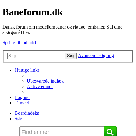
Baneforum.dk
Dansk forum om modeljernbaner og rigtige jernbaner. Stil dine
spørgsmål her.
Spring til indhold
Avanceret søgning
Søg
Hurtige links
Ubesvarede indlæg
Aktive emner
Log ind
Tilmeld
Boardindeks
Søg