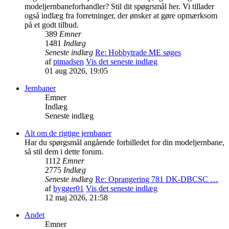
modeljernbaneforhandler? Stil dit spøgrsmål her. Vi tillader
også indlæg fra forretninger, der ønsker at gøre opmærksom
på et godt tilbud.
389
Emner
1481
Indlæg
Seneste indlæg
Re: Hobbytrade ME søges
af
ptmadsen
Vis det seneste indlæg
01 aug 2026, 19:05
Jernbaner
Emner
Indlæg
Seneste indlæg
Alt om de rigtige jernbaner
Har du spørgsmål angående forbilledet for din modeljernbane,
så stil dem i dette forum.
1112
Emner
2775
Indlæg
Seneste indlæg
Re: Oprangering 781 DK-DBCSC …
af
bygger01
Vis det seneste indlæg
12 maj 2026, 21:58
Andet
Emner