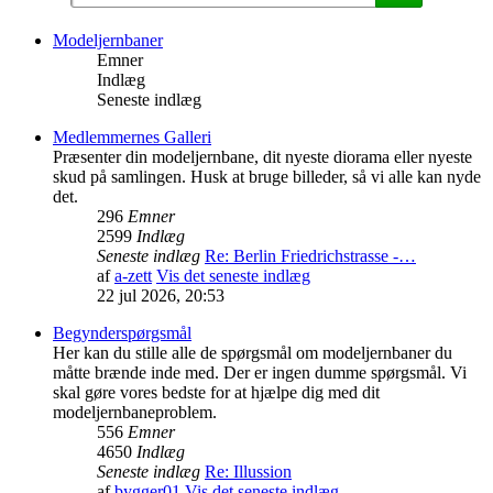
Modeljernbaner
Emner
Indlæg
Seneste indlæg
Medlemmernes Galleri
Præsenter din modeljernbane, dit nyeste diorama eller nyeste
skud på samlingen. Husk at bruge billeder, så vi alle kan nyde
det.
296
Emner
2599
Indlæg
Seneste indlæg
Re: Berlin Friedrichstrasse -…
af
a-zett
Vis det seneste indlæg
22 jul 2026, 20:53
Begynderspørgsmål
Her kan du stille alle de spørgsmål om modeljernbaner du
måtte brænde inde med. Der er ingen dumme spørgsmål. Vi
skal gøre vores bedste for at hjælpe dig med dit
modeljernbaneproblem.
556
Emner
4650
Indlæg
Seneste indlæg
Re: Illussion
af
bygger01
Vis det seneste indlæg