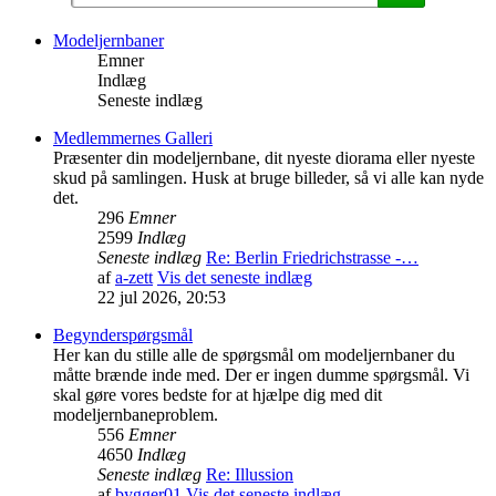
Modeljernbaner
Emner
Indlæg
Seneste indlæg
Medlemmernes Galleri
Præsenter din modeljernbane, dit nyeste diorama eller nyeste
skud på samlingen. Husk at bruge billeder, så vi alle kan nyde
det.
296
Emner
2599
Indlæg
Seneste indlæg
Re: Berlin Friedrichstrasse -…
af
a-zett
Vis det seneste indlæg
22 jul 2026, 20:53
Begynderspørgsmål
Her kan du stille alle de spørgsmål om modeljernbaner du
måtte brænde inde med. Der er ingen dumme spørgsmål. Vi
skal gøre vores bedste for at hjælpe dig med dit
modeljernbaneproblem.
556
Emner
4650
Indlæg
Seneste indlæg
Re: Illussion
af
bygger01
Vis det seneste indlæg