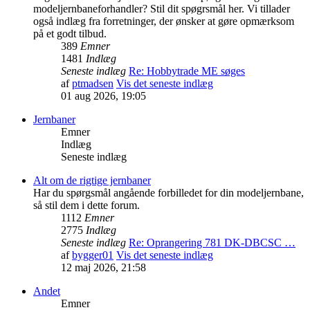
modeljernbaneforhandler? Stil dit spøgrsmål her. Vi tillader
også indlæg fra forretninger, der ønsker at gøre opmærksom
på et godt tilbud.
389
Emner
1481
Indlæg
Seneste indlæg
Re: Hobbytrade ME søges
af
ptmadsen
Vis det seneste indlæg
01 aug 2026, 19:05
Jernbaner
Emner
Indlæg
Seneste indlæg
Alt om de rigtige jernbaner
Har du spørgsmål angående forbilledet for din modeljernbane,
så stil dem i dette forum.
1112
Emner
2775
Indlæg
Seneste indlæg
Re: Oprangering 781 DK-DBCSC …
af
bygger01
Vis det seneste indlæg
12 maj 2026, 21:58
Andet
Emner