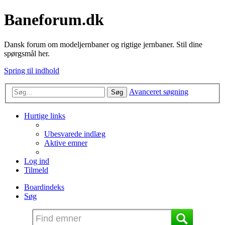
Baneforum.dk
Dansk forum om modeljernbaner og rigtige jernbaner. Stil dine
spørgsmål her.
Spring til indhold
Avanceret søgning
Søg
Hurtige links
Ubesvarede indlæg
Aktive emner
Log ind
Tilmeld
Boardindeks
Søg