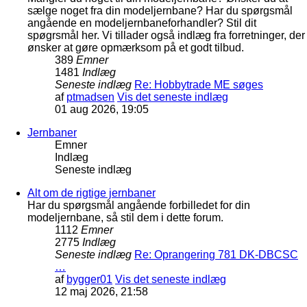
sælge noget fra din modeljernbane? Har du spørgsmål
angående en modeljernbaneforhandler? Stil dit
spøgrsmål her. Vi tillader også indlæg fra forretninger, der
ønsker at gøre opmærksom på et godt tilbud.
389
Emner
1481
Indlæg
Seneste indlæg
Re: Hobbytrade ME søges
af
ptmadsen
Vis det seneste indlæg
01 aug 2026, 19:05
Jernbaner
Emner
Indlæg
Seneste indlæg
Alt om de rigtige jernbaner
Har du spørgsmål angående forbilledet for din
modeljernbane, så stil dem i dette forum.
1112
Emner
2775
Indlæg
Seneste indlæg
Re: Oprangering 781 DK-DBCSC
…
af
bygger01
Vis det seneste indlæg
12 maj 2026, 21:58