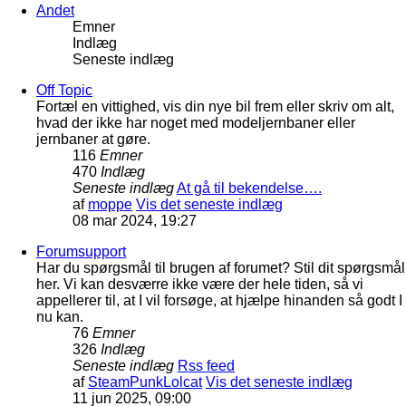
Andet
Emner
Indlæg
Seneste indlæg
Off Topic
Fortæl en vittighed, vis din nye bil frem eller skriv om alt,
hvad der ikke har noget med modeljernbaner eller
jernbaner at gøre.
116
Emner
470
Indlæg
Seneste indlæg
At gå til bekendelse….
af
moppe
Vis det seneste indlæg
08 mar 2024, 19:27
Forumsupport
Har du spørgsmål til brugen af forumet? Stil dit spørgsmål
her. Vi kan desværre ikke være der hele tiden, så vi
appellerer til, at I vil forsøge, at hjælpe hinanden så godt I
nu kan.
76
Emner
326
Indlæg
Seneste indlæg
Rss feed
af
SteamPunkLolcat
Vis det seneste indlæg
11 jun 2025, 09:00