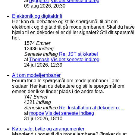
af
bygger01
Vis det seneste indlæg
09 aug 2026, 20:30
Elektronik og digitaldrift
Her kan du debattere og stille spørgsmål til alt om
elektronik og digitaldrift på modeljernbanen. Skal du have
hjælp til en dekoder eller driller signalet? Stil dit spørsmål
her.
1574
Emner
12436
Indlæg
Seneste indlæg
Re: JST stik/kabel
af
Thomash
Vis det seneste indlæg
24 jul 2026, 12:39
Alt om modeljernbaner
Forum for alle spørgsmål om modeljernbaner i alle
skalaer. Her kan du debattere og stille spørgsmål om
emner, der ikke finder plads i de andre fora.
747
Emner
4321
Indlæg
Seneste indlæg
Re: Installation af dekoder o…
af
moppe
Vis det seneste indlæg
31 jul 2026, 18:10
Køb, salg, bytte og arrangementer
Mangler du noget til din modeljernbane? Ønsker du at