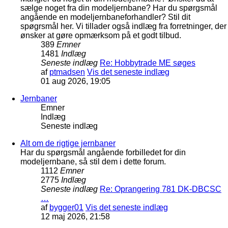
sælge noget fra din modeljernbane? Har du spørgsmål
angående en modeljernbaneforhandler? Stil dit
spøgrsmål her. Vi tillader også indlæg fra forretninger, der
ønsker at gøre opmærksom på et godt tilbud.
389
Emner
1481
Indlæg
Seneste indlæg
Re: Hobbytrade ME søges
af
ptmadsen
Vis det seneste indlæg
01 aug 2026, 19:05
Jernbaner
Emner
Indlæg
Seneste indlæg
Alt om de rigtige jernbaner
Har du spørgsmål angående forbilledet for din
modeljernbane, så stil dem i dette forum.
1112
Emner
2775
Indlæg
Seneste indlæg
Re: Oprangering 781 DK-DBCSC
…
af
bygger01
Vis det seneste indlæg
12 maj 2026, 21:58