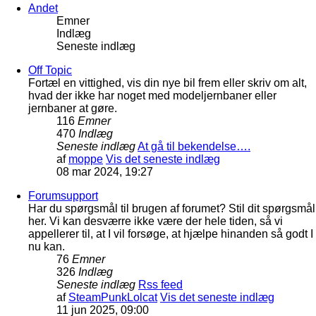
Andet
Emner
Indlæg
Seneste indlæg
Off Topic
Fortæl en vittighed, vis din nye bil frem eller skriv om alt,
hvad der ikke har noget med modeljernbaner eller
jernbaner at gøre.
116
Emner
470
Indlæg
Seneste indlæg
At gå til bekendelse….
af
moppe
Vis det seneste indlæg
08 mar 2024, 19:27
Forumsupport
Har du spørgsmål til brugen af forumet? Stil dit spørgsmål
her. Vi kan desværre ikke være der hele tiden, så vi
appellerer til, at I vil forsøge, at hjælpe hinanden så godt I
nu kan.
76
Emner
326
Indlæg
Seneste indlæg
Rss feed
af
SteamPunkLolcat
Vis det seneste indlæg
11 jun 2025, 09:00