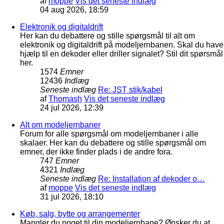
af
moppe
Vis det seneste indlæg
04 aug 2026, 18:59
Elektronik og digitaldrift
Her kan du debattere og stille spørgsmål til alt om
elektronik og digitaldrift på modeljernbanen. Skal du have
hjælp til en dekoder eller driller signalet? Stil dit spørsmål
her.
1574
Emner
12436
Indlæg
Seneste indlæg
Re: JST stik/kabel
af
Thomash
Vis det seneste indlæg
24 jul 2026, 12:39
Alt om modeljernbaner
Forum for alle spørgsmål om modeljernbaner i alle
skalaer. Her kan du debattere og stille spørgsmål om
emner, der ikke finder plads i de andre fora.
747
Emner
4321
Indlæg
Seneste indlæg
Re: Installation af dekoder o…
af
moppe
Vis det seneste indlæg
31 jul 2026, 18:10
Køb, salg, bytte og arrangementer
Mangler du noget til din modeljernbane? Ønsker du at