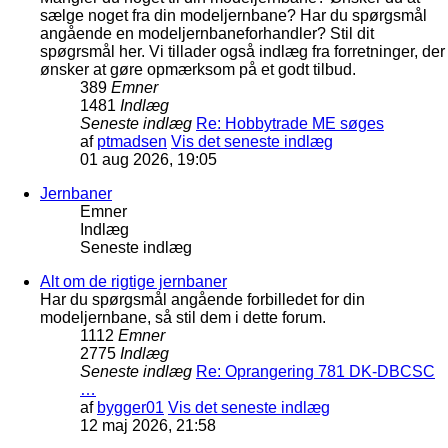
sælge noget fra din modeljernbane? Har du spørgsmål
angående en modeljernbaneforhandler? Stil dit
spøgrsmål her. Vi tillader også indlæg fra forretninger, der
ønsker at gøre opmærksom på et godt tilbud.
389
Emner
1481
Indlæg
Seneste indlæg
Re: Hobbytrade ME søges
af
ptmadsen
Vis det seneste indlæg
01 aug 2026, 19:05
Jernbaner
Emner
Indlæg
Seneste indlæg
Alt om de rigtige jernbaner
Har du spørgsmål angående forbilledet for din
modeljernbane, så stil dem i dette forum.
1112
Emner
2775
Indlæg
Seneste indlæg
Re: Oprangering 781 DK-DBCSC
…
af
bygger01
Vis det seneste indlæg
12 maj 2026, 21:58