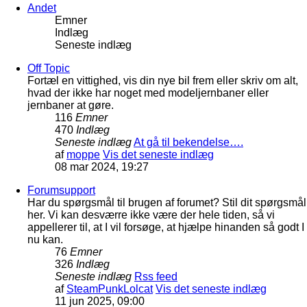
Andet
Emner
Indlæg
Seneste indlæg
Off Topic
Fortæl en vittighed, vis din nye bil frem eller skriv om alt,
hvad der ikke har noget med modeljernbaner eller
jernbaner at gøre.
116
Emner
470
Indlæg
Seneste indlæg
At gå til bekendelse….
af
moppe
Vis det seneste indlæg
08 mar 2024, 19:27
Forumsupport
Har du spørgsmål til brugen af forumet? Stil dit spørgsmål
her. Vi kan desværre ikke være der hele tiden, så vi
appellerer til, at I vil forsøge, at hjælpe hinanden så godt I
nu kan.
76
Emner
326
Indlæg
Seneste indlæg
Rss feed
af
SteamPunkLolcat
Vis det seneste indlæg
11 jun 2025, 09:00