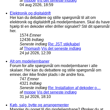
af
moppe
Vis det seneste indlæg
04 aug 2026, 18:59
Elektronik og digitaldrift
Her kan du debattere og stille spørgsmål til alt om
elektronik og digitaldrift på modeljernbanen. Skal du have
hjælp til en dekoder eller driller signalet? Stil dit spørsmål
her.
1574
Emner
12436
Indlæg
Seneste indlæg
Re: JST stik/kabel
af
Thomash
Vis det seneste indlæg
24 jul 2026, 12:39
Alt om modeljernbaner
Forum for alle spørgsmål om modeljernbaner i alle
skalaer. Her kan du debattere og stille spørgsmål om
emner, der ikke finder plads i de andre fora.
747
Emner
4321
Indlæg
Seneste indlæg
Re: Installation af dekoder o…
af
moppe
Vis det seneste indlæg
31 jul 2026, 18:10
Køb, salg, bytte og arrangementer
Mangler du noget til din modeljernbane? Ønsker du at