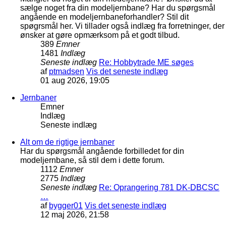
sælge noget fra din modeljernbane? Har du spørgsmål
angående en modeljernbaneforhandler? Stil dit
spøgrsmål her. Vi tillader også indlæg fra forretninger, der
ønsker at gøre opmærksom på et godt tilbud.
389
Emner
1481
Indlæg
Seneste indlæg
Re: Hobbytrade ME søges
af
ptmadsen
Vis det seneste indlæg
01 aug 2026, 19:05
Jernbaner
Emner
Indlæg
Seneste indlæg
Alt om de rigtige jernbaner
Har du spørgsmål angående forbilledet for din
modeljernbane, så stil dem i dette forum.
1112
Emner
2775
Indlæg
Seneste indlæg
Re: Oprangering 781 DK-DBCSC
…
af
bygger01
Vis det seneste indlæg
12 maj 2026, 21:58