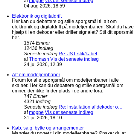
af
moppe
Vis det seneste indlæg
04 aug 2026, 18:59
Elektronik og digitaldrift
Her kan du debattere og stille spørgsmål til alt om
elektronik og digitaldrift på modeljernbanen. Skal du have
hjælp til en dekoder eller driller signalet? Stil dit spørsmål
her.
1574
Emner
12436
Indlæg
Seneste indlæg
Re: JST stik/kabel
af
Thomash
Vis det seneste indlæg
24 jul 2026, 12:39
Alt om modeljernbaner
Forum for alle spørgsmål om modeljernbaner i alle
skalaer. Her kan du debattere og stille spørgsmål om
emner, der ikke finder plads i de andre fora.
747
Emner
4321
Indlæg
Seneste indlæg
Re: Installation af dekoder o…
af
moppe
Vis det seneste indlæg
31 jul 2026, 18:10
Køb, salg, bytte og arrangementer
Mangler du noget til din modeljernbane? Ønsker du at