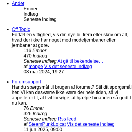
Andet
Emner
Indlæg
Seneste indlæg
Off Topic
Fortæl en vittighed, vis din nye bil frem eller skriv om alt,
hvad der ikke har noget med modeljernbaner eller
jernbaner at gøre.
116
Emner
470
Indlæg
Seneste indlæg
At gå til bekendelse….
af
moppe
Vis det seneste indlæg
08 mar 2024, 19:27
Forumsupport
Har du spørgsmål til brugen af forumet? Stil dit spørgsmål
her. Vi kan desværre ikke være der hele tiden, så vi
appellerer til, at I vil forsøge, at hjælpe hinanden så godt I
nu kan.
76
Emner
326
Indlæg
Seneste indlæg
Rss feed
af
SteamPunkLolcat
Vis det seneste indlæg
11 jun 2025, 09:00