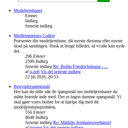
Modeljernbaner
Emner
Indlæg
Seneste indlæg
Medlemmernes Galleri
Præsenter din modeljernbane, dit nyeste diorama eller nyeste
skud på samlingen. Husk at bruge billeder, så vi alle kan nyde
det.
296
Emner
2599
Indlæg
Seneste indlæg
Re: Berlin Friedrichstrasse -…
af
a-zett
Vis det seneste indlæg
22 jul 2026, 20:53
Begynderspørgsmål
Her kan du stille alle de spørgsmål om modeljernbaner du
måtte brænde inde med. Der er ingen dumme spørgsmål. Vi
skal gøre vores bedste for at hjælpe dig med dit
modeljernbaneproblem.
556
Emner
4648
Indlæg
Seneste indlæg
Re: Märklin Jernbaneoverkørsel
af
moppe
Vis det seneste indlæg