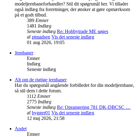
modeljernbaneforhandler? Stil dit spøgrsmål her. Vi tillader
også indlæg fra forretninger, der ønsker at gøre opmærksom
på et godt tilbud.
389
Emner
1481
Indlæg
Seneste indlæg
Re: Hobbytrade ME søges
af
ptmadsen
Vis det seneste indlæg
01 aug 2026, 19:05
Jernbaner
Emner
Indlæg
Seneste indlæg
Alt om de rigtige jernbaner
Har du spørgsmål angående forbilledet for din modeljernbane,
så stil dem i dette forum.
1112
Emner
2775
Indlæg
Seneste indlæg
Re: Oprangering 781 DK-DBCSC …
af
bygger01
Vis det seneste indlæg
12 maj 2026, 21:58
Andet
Emner