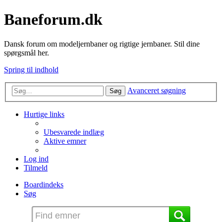
Baneforum.dk
Dansk forum om modeljernbaner og rigtige jernbaner. Stil dine
spørgsmål her.
Spring til indhold
Avanceret søgning
Søg
Hurtige links
Ubesvarede indlæg
Aktive emner
Log ind
Tilmeld
Boardindeks
Søg