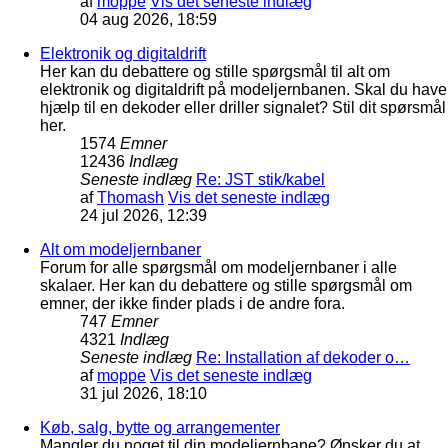
af
moppe
Vis det seneste indlæg
04 aug 2026, 18:59
Elektronik og digitaldrift
Her kan du debattere og stille spørgsmål til alt om
elektronik og digitaldrift på modeljernbanen. Skal du have
hjælp til en dekoder eller driller signalet? Stil dit spørsmål
her.
1574
Emner
12436
Indlæg
Seneste indlæg
Re: JST stik/kabel
af
Thomash
Vis det seneste indlæg
24 jul 2026, 12:39
Alt om modeljernbaner
Forum for alle spørgsmål om modeljernbaner i alle
skalaer. Her kan du debattere og stille spørgsmål om
emner, der ikke finder plads i de andre fora.
747
Emner
4321
Indlæg
Seneste indlæg
Re: Installation af dekoder o…
af
moppe
Vis det seneste indlæg
31 jul 2026, 18:10
Køb, salg, bytte og arrangementer
Mangler du noget til din modeljernbane? Ønsker du at