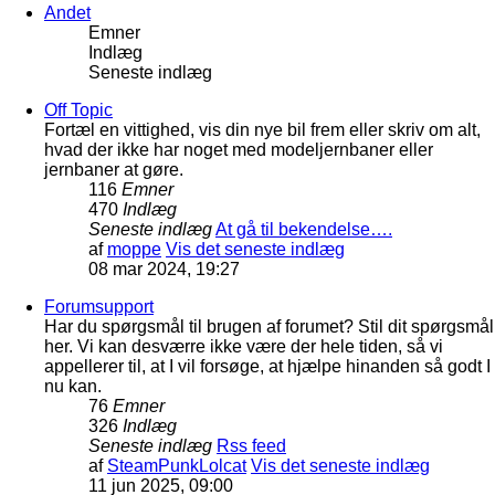
Andet
Emner
Indlæg
Seneste indlæg
Off Topic
Fortæl en vittighed, vis din nye bil frem eller skriv om alt,
hvad der ikke har noget med modeljernbaner eller
jernbaner at gøre.
116
Emner
470
Indlæg
Seneste indlæg
At gå til bekendelse….
af
moppe
Vis det seneste indlæg
08 mar 2024, 19:27
Forumsupport
Har du spørgsmål til brugen af forumet? Stil dit spørgsmål
her. Vi kan desværre ikke være der hele tiden, så vi
appellerer til, at I vil forsøge, at hjælpe hinanden så godt I
nu kan.
76
Emner
326
Indlæg
Seneste indlæg
Rss feed
af
SteamPunkLolcat
Vis det seneste indlæg
11 jun 2025, 09:00