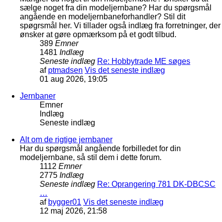
sælge noget fra din modeljernbane? Har du spørgsmål
angående en modeljernbaneforhandler? Stil dit
spøgrsmål her. Vi tillader også indlæg fra forretninger, der
ønsker at gøre opmærksom på et godt tilbud.
389
Emner
1481
Indlæg
Seneste indlæg
Re: Hobbytrade ME søges
af
ptmadsen
Vis det seneste indlæg
01 aug 2026, 19:05
Jernbaner
Emner
Indlæg
Seneste indlæg
Alt om de rigtige jernbaner
Har du spørgsmål angående forbilledet for din
modeljernbane, så stil dem i dette forum.
1112
Emner
2775
Indlæg
Seneste indlæg
Re: Oprangering 781 DK-DBCSC
…
af
bygger01
Vis det seneste indlæg
12 maj 2026, 21:58