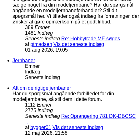
sælge noget fra din modeljernbane? Har du spørgsmål
angående en modeljernbaneforhandler? Stil dit
spøgrsmål her. Vi tillader også indlæg fra forretninger, der
ønsker at gøre opmærksom på et godt tilbud.
389
Emner
1481
Indlæg
Seneste indlæg
Re: Hobbytrade ME søges
af
ptmadsen
Vis det seneste indlæg
01 aug 2026, 19:05
Jernbaner
Emner
Indlæg
Seneste indlæg
Alt om de rigtige jernbaner
Har du spørgsmål angående forbilledet for din
modeljernbane, så stil dem i dette forum.
1112
Emner
2775
Indlæg
Seneste indlæg
Re: Oprangering 781 DK-DBCSC
…
af
bygger01
Vis det seneste indlæg
12 maj 2026, 21:58