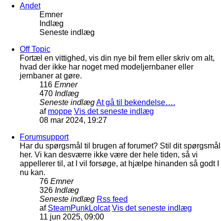
Andet
Emner
Indlæg
Seneste indlæg
Off Topic
Fortæl en vittighed, vis din nye bil frem eller skriv om alt,
hvad der ikke har noget med modeljernbaner eller
jernbaner at gøre.
116
Emner
470
Indlæg
Seneste indlæg
At gå til bekendelse….
af
moppe
Vis det seneste indlæg
08 mar 2024, 19:27
Forumsupport
Har du spørgsmål til brugen af forumet? Stil dit spørgsmål
her. Vi kan desværre ikke være der hele tiden, så vi
appellerer til, at I vil forsøge, at hjælpe hinanden så godt I
nu kan.
76
Emner
326
Indlæg
Seneste indlæg
Rss feed
af
SteamPunkLolcat
Vis det seneste indlæg
11 jun 2025, 09:00