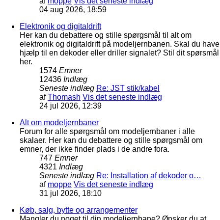
af
moppe
Vis det seneste indlæg
04 aug 2026, 18:59
Elektronik og digitaldrift
Her kan du debattere og stille spørgsmål til alt om
elektronik og digitaldrift på modeljernbanen. Skal du have
hjælp til en dekoder eller driller signalet? Stil dit spørsmål
her.
1574
Emner
12436
Indlæg
Seneste indlæg
Re: JST stik/kabel
af
Thomash
Vis det seneste indlæg
24 jul 2026, 12:39
Alt om modeljernbaner
Forum for alle spørgsmål om modeljernbaner i alle
skalaer. Her kan du debattere og stille spørgsmål om
emner, der ikke finder plads i de andre fora.
747
Emner
4321
Indlæg
Seneste indlæg
Re: Installation af dekoder o…
af
moppe
Vis det seneste indlæg
31 jul 2026, 18:10
Køb, salg, bytte og arrangementer
Mangler du noget til din modeljernbane? Ønsker du at