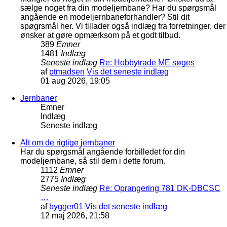
sælge noget fra din modeljernbane? Har du spørgsmål
angående en modeljernbaneforhandler? Stil dit
spøgrsmål her. Vi tillader også indlæg fra forretninger, der
ønsker at gøre opmærksom på et godt tilbud.
389
Emner
1481
Indlæg
Seneste indlæg
Re: Hobbytrade ME søges
af
ptmadsen
Vis det seneste indlæg
01 aug 2026, 19:05
Jernbaner
Emner
Indlæg
Seneste indlæg
Alt om de rigtige jernbaner
Har du spørgsmål angående forbilledet for din
modeljernbane, så stil dem i dette forum.
1112
Emner
2775
Indlæg
Seneste indlæg
Re: Oprangering 781 DK-DBCSC
…
af
bygger01
Vis det seneste indlæg
12 maj 2026, 21:58