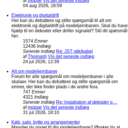
af
moppe
Vis det seneste indlæg
04 aug 2026, 18:59
Elektronik og digitaldrift
Her kan du debattere og stille spørgsmål til alt om
elektronik og digitaldrift på modeljernbanen. Skal du have
hjælp til en dekoder eller driller signalet? Stil dit spørsmål
her.
1574
Emner
12436
Indlæg
Seneste indlæg
Re: JST stik/kabel
af
Thomash
Vis det seneste indlæg
24 jul 2026, 12:39
Alt om modeljernbaner
Forum for alle spørgsmål om modeljernbaner i alle
skalaer. Her kan du debattere og stille spørgsmål om
emner, der ikke finder plads i de andre fora.
747
Emner
4321
Indlæg
Seneste indlæg
Re: Installation af dekoder o…
af
moppe
Vis det seneste indlæg
31 jul 2026, 18:10
Køb, salg, bytte og arrangementer
Mangler du noget til din modeljernbane? Ønsker du at