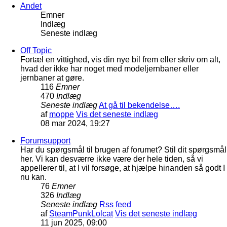
Andet
Emner
Indlæg
Seneste indlæg
Off Topic
Fortæl en vittighed, vis din nye bil frem eller skriv om alt,
hvad der ikke har noget med modeljernbaner eller
jernbaner at gøre.
116
Emner
470
Indlæg
Seneste indlæg
At gå til bekendelse….
af
moppe
Vis det seneste indlæg
08 mar 2024, 19:27
Forumsupport
Har du spørgsmål til brugen af forumet? Stil dit spørgsmål
her. Vi kan desværre ikke være der hele tiden, så vi
appellerer til, at I vil forsøge, at hjælpe hinanden så godt I
nu kan.
76
Emner
326
Indlæg
Seneste indlæg
Rss feed
af
SteamPunkLolcat
Vis det seneste indlæg
11 jun 2025, 09:00