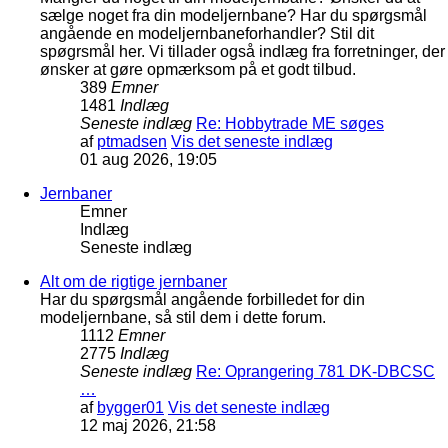
sælge noget fra din modeljernbane? Har du spørgsmål
angående en modeljernbaneforhandler? Stil dit
spøgrsmål her. Vi tillader også indlæg fra forretninger, der
ønsker at gøre opmærksom på et godt tilbud.
389
Emner
1481
Indlæg
Seneste indlæg
Re: Hobbytrade ME søges
af
ptmadsen
Vis det seneste indlæg
01 aug 2026, 19:05
Jernbaner
Emner
Indlæg
Seneste indlæg
Alt om de rigtige jernbaner
Har du spørgsmål angående forbilledet for din
modeljernbane, så stil dem i dette forum.
1112
Emner
2775
Indlæg
Seneste indlæg
Re: Oprangering 781 DK-DBCSC
…
af
bygger01
Vis det seneste indlæg
12 maj 2026, 21:58