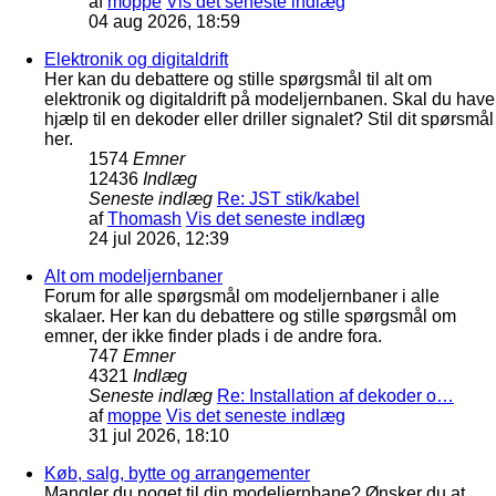
af
moppe
Vis det seneste indlæg
04 aug 2026, 18:59
Elektronik og digitaldrift
Her kan du debattere og stille spørgsmål til alt om
elektronik og digitaldrift på modeljernbanen. Skal du have
hjælp til en dekoder eller driller signalet? Stil dit spørsmål
her.
1574
Emner
12436
Indlæg
Seneste indlæg
Re: JST stik/kabel
af
Thomash
Vis det seneste indlæg
24 jul 2026, 12:39
Alt om modeljernbaner
Forum for alle spørgsmål om modeljernbaner i alle
skalaer. Her kan du debattere og stille spørgsmål om
emner, der ikke finder plads i de andre fora.
747
Emner
4321
Indlæg
Seneste indlæg
Re: Installation af dekoder o…
af
moppe
Vis det seneste indlæg
31 jul 2026, 18:10
Køb, salg, bytte og arrangementer
Mangler du noget til din modeljernbane? Ønsker du at