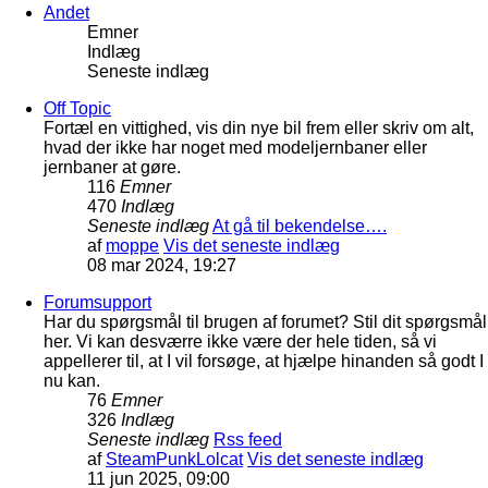
Andet
Emner
Indlæg
Seneste indlæg
Off Topic
Fortæl en vittighed, vis din nye bil frem eller skriv om alt,
hvad der ikke har noget med modeljernbaner eller
jernbaner at gøre.
116
Emner
470
Indlæg
Seneste indlæg
At gå til bekendelse….
af
moppe
Vis det seneste indlæg
08 mar 2024, 19:27
Forumsupport
Har du spørgsmål til brugen af forumet? Stil dit spørgsmål
her. Vi kan desværre ikke være der hele tiden, så vi
appellerer til, at I vil forsøge, at hjælpe hinanden så godt I
nu kan.
76
Emner
326
Indlæg
Seneste indlæg
Rss feed
af
SteamPunkLolcat
Vis det seneste indlæg
11 jun 2025, 09:00