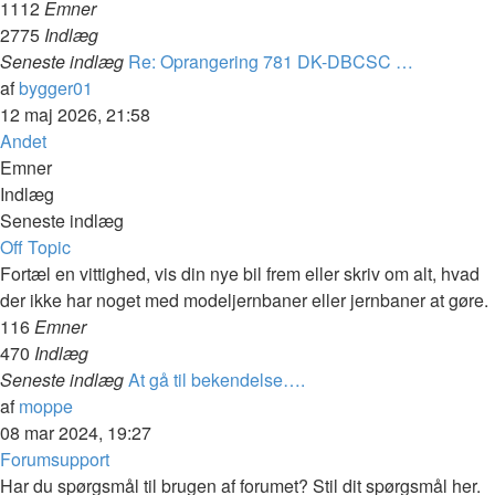
1112
Emner
2775
Indlæg
Seneste indlæg
Re: Oprangering 781 DK-DBCSC …
Vis
af
bygger01
det
12 maj 2026, 21:58
seneste
Andet
indlæg
Emner
Indlæg
Seneste indlæg
Off Topic
Fortæl en vittighed, vis din nye bil frem eller skriv om alt, hvad
der ikke har noget med modeljernbaner eller jernbaner at gøre.
116
Emner
470
Indlæg
Seneste indlæg
At gå til bekendelse….
Vis
af
moppe
det
08 mar 2024, 19:27
seneste
Forumsupport
indlæg
Har du spørgsmål til brugen af forumet? Stil dit spørgsmål her.