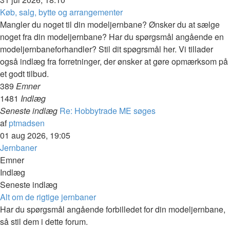
seneste
Køb, salg, bytte og arrangementer
indlæg
Mangler du noget til din modeljernbane? Ønsker du at sælge
noget fra din modeljernbane? Har du spørgsmål angående en
modeljernbaneforhandler? Stil dit spøgrsmål her. Vi tillader
også indlæg fra forretninger, der ønsker at gøre opmærksom på
et godt tilbud.
389
Emner
1481
Indlæg
Seneste indlæg
Re: Hobbytrade ME søges
Vis
af
ptmadsen
det
01 aug 2026, 19:05
seneste
Jernbaner
indlæg
Emner
Indlæg
Seneste indlæg
Alt om de rigtige jernbaner
Har du spørgsmål angående forbilledet for din modeljernbane,
så stil dem i dette forum.