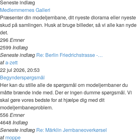
Seneste indlæg
Medlemmernes Galleri
Præsenter din modeljernbane, dit nyeste diorama eller nyeste
skud på samlingen. Husk at bruge billeder, så vi alle kan nyde
det.
296
Emner
2599
Indlæg
Seneste indlæg
Re: Berlin Friedrichstrasse -…
Vis
af
a-zett
det
22 jul 2026, 20:53
seneste
Begynderspørgsmål
indlæg
Her kan du stille alle de spørgsmål om modeljernbaner du
måtte brænde inde med. Der er ingen dumme spørgsmål. Vi
skal gøre vores bedste for at hjælpe dig med dit
modeljernbaneproblem.
556
Emner
4648
Indlæg
Seneste indlæg
Re: Märklin Jernbaneoverkørsel
Vis
af
moppe