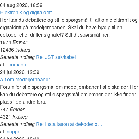
det
04 aug 2026, 18:59
seneste
Elektronik og digitaldrift
indlæg
Her kan du debattere og stille spørgsmål til alt om elektronik og
digitaldrift på modeljernbanen. Skal du have hjælp til en
dekoder eller driller signalet? Stil dit spørsmål her.
1574
Emner
12436
Indlæg
Seneste indlæg
Re: JST stik/kabel
Vis
af
Thomash
det
24 jul 2026, 12:39
seneste
Alt om modeljernbaner
indlæg
Forum for alle spørgsmål om modeljernbaner i alle skalaer. Her
kan du debattere og stille spørgsmål om emner, der ikke finder
plads i de andre fora.
747
Emner
4321
Indlæg
Seneste indlæg
Re: Installation af dekoder o…
Vis
af
moppe
det
31 jul 2026, 18:10