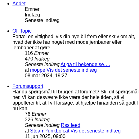
Andet
Emner
Indlæg
Seneste indlæg
Off Topic
Fortæl en vittighed, vis din nye bil frem eller skriv om alt,
hvad der ikke har noget med modeljernbaner eller
jernbaner at gøre.
116
Emner
470
Indlæg
Seneste indlæg
At gå til bekendelse….
af
moppe
Vis det seneste indlæg
08 mar 2024, 19:27
Forumsupport
Har du spørgsmål til brugen af forumet? Stil dit spørgsmål
her. Vi kan desværre ikke være der hele tiden, så vi
appellerer til, at I vil forsøge, at hjælpe hinanden så godt I
nu kan.
76
Emner
326
Indlæg
Seneste indlæg
Rss feed
af
SteamPunkLolcat
Vis det seneste indlæg
11 jun 2025, 09:00