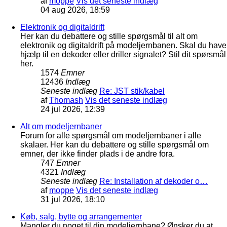
af
moppe
Vis det seneste indlæg
04 aug 2026, 18:59
Elektronik og digitaldrift
Her kan du debattere og stille spørgsmål til alt om
elektronik og digitaldrift på modeljernbanen. Skal du have
hjælp til en dekoder eller driller signalet? Stil dit spørsmål
her.
1574
Emner
12436
Indlæg
Seneste indlæg
Re: JST stik/kabel
af
Thomash
Vis det seneste indlæg
24 jul 2026, 12:39
Alt om modeljernbaner
Forum for alle spørgsmål om modeljernbaner i alle
skalaer. Her kan du debattere og stille spørgsmål om
emner, der ikke finder plads i de andre fora.
747
Emner
4321
Indlæg
Seneste indlæg
Re: Installation af dekoder o…
af
moppe
Vis det seneste indlæg
31 jul 2026, 18:10
Køb, salg, bytte og arrangementer
Mangler du noget til din modeljernbane? Ønsker du at