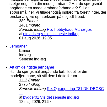
sælge noget fra din modeljernbane? Har du spørgsmål
angående en modeljernbaneforhandler? Stil dit
spøgrsmål her. Vi tillader også indlæg fra forretninger, der
ønsker at gøre opmærksom på et godt tilbud.
389
Emner
1481
Indlæg
Seneste indlæg
Re: Hobbytrade ME søges
af
ptmadsen
Vis det seneste indlæg
01 aug 2026, 19:05
Jernbaner
Emner
Indlæg
Seneste indlæg
Alt om de rigtige jernbaner
Har du spørgsmål angående forbilledet for din
modeljernbane, så stil dem i dette forum.
1112
Emner
2775
Indlæg
Seneste indlæg
Re: Oprangering 781 DK-DBCSC
…
af
bygger01
Vis det seneste indlæg
12 maj 2026, 21:58