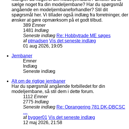
sælge noget fra din modeljernbane? Har du spørgsmål
angående en modeljernbaneforhandler? Stil dit
spøgrsmål her. Vi tillader også indlæg fra forretninger, der
ønsker at gøre opmærksom på et godt tilbud.
389
Emner
1481
Indlæg
Seneste indlæg
Re: Hobbytrade ME søges
af
ptmadsen
Vis det seneste indlæg
01 aug 2026, 19:05
Jernbaner
Emner
Indlæg
Seneste indlæg
Alt om de rigtige jernbaner
Har du spørgsmål angående forbilledet for din
modeljernbane, så stil dem i dette forum.
1112
Emner
2775
Indlæg
Seneste indlæg
Re: Oprangering 781 DK-DBCSC
…
af
bygger01
Vis det seneste indlæg
12 maj 2026, 21:58