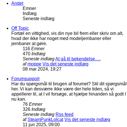
Andet
Emner
Indlæg
Seneste indlæg
Off Topic
Fortæl en vittighed, vis din nye bil frem eller skriv om alt,
hvad der ikke har noget med modeljernbaner eller
jernbaner at gøre.
116
Emner
470
Indlæg
Seneste indlæg
At gå til bekendelse….
af
moppe
Vis det seneste indlæg
08 mar 2024, 19:27
Forumsupport
Har du spørgsmål til brugen af forumet? Stil dit spørgsmål
her. Vi kan desværre ikke være der hele tiden, så vi
appellerer til, at I vil forsøge, at hjælpe hinanden så godt I
nu kan.
76
Emner
326
Indlæg
Seneste indlæg
Rss feed
af
SteamPunkLolcat
Vis det seneste indlæg
11 jun 2025, 09:00