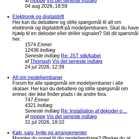
af
moppe
Vis det seneste indlæg
04 aug 2026, 18:59
Elektronik og digitaldrift
Her kan du debattere og stille spørgsmål til alt om
elektronik og digitaldrift på modeljernbanen. Skal du have
hjælp til en dekoder eller driller signalet? Stil dit spørsmål
her.
1574
Emner
12436
Indlæg
Seneste indlæg
Re: JST stik/kabel
af
Thomash
Vis det seneste indlæg
24 jul 2026, 12:39
Alt om modeljernbaner
Forum for alle spørgsmål om modeljernbaner i alle
skalaer. Her kan du debattere og stille spørgsmål om
emner, der ikke finder plads i de andre fora.
747
Emner
4321
Indlæg
Seneste indlæg
Re: Installation af dekoder o…
af
moppe
Vis det seneste indlæg
31 jul 2026, 18:10
Køb, salg, bytte og arrangementer
Mangler du noget til din modeljernbane? Ønsker du at