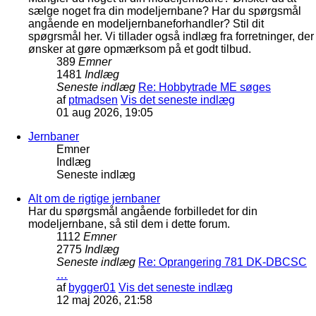
sælge noget fra din modeljernbane? Har du spørgsmål
angående en modeljernbaneforhandler? Stil dit
spøgrsmål her. Vi tillader også indlæg fra forretninger, der
ønsker at gøre opmærksom på et godt tilbud.
389
Emner
1481
Indlæg
Seneste indlæg
Re: Hobbytrade ME søges
af
ptmadsen
Vis det seneste indlæg
01 aug 2026, 19:05
Jernbaner
Emner
Indlæg
Seneste indlæg
Alt om de rigtige jernbaner
Har du spørgsmål angående forbilledet for din
modeljernbane, så stil dem i dette forum.
1112
Emner
2775
Indlæg
Seneste indlæg
Re: Oprangering 781 DK-DBCSC
…
af
bygger01
Vis det seneste indlæg
12 maj 2026, 21:58