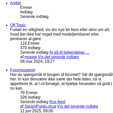
Andet
Emner
Indlæg
Seneste indlæg
Off Topic
Fortæl en vittighed, vis din nye bil frem eller skriv om alt,
hvad der ikke har noget med modeljernbaner eller
jernbaner at gøre.
116
Emner
470
Indlæg
Seneste indlæg
At gå til bekendelse….
af
moppe
Vis det seneste indlæg
08 mar 2024, 19:27
Forumsupport
Har du spørgsmål til brugen af forumet? Stil dit spørgsmål
her. Vi kan desværre ikke være der hele tiden, så vi
appellerer til, at I vil forsøge, at hjælpe hinanden så godt I
nu kan.
76
Emner
326
Indlæg
Seneste indlæg
Rss feed
af
SteamPunkLolcat
Vis det seneste indlæg
11 jun 2025, 09:00