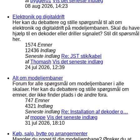
af
bygger01
Vis det seneste indlæg
08 aug 2026, 14:23
Elektronik og digitaldrift
Her kan du debattere og stille spørgsmål til alt om
elektronik og digitaldrift på modeljernbanen. Skal du have
hjælp til en dekoder eller driller signalet? Stil dit spørsmål
her.
1574
Emner
12436
Indlæg
Seneste indlæg
Re: JST stik/kabel
af
Thomash
Vis det seneste indlæg
24 jul 2026, 12:39
Alt om modeljernbaner
Forum for alle spørgsmål om modeljernbaner i alle
skalaer. Her kan du debattere og stille spørgsmål om
emner, der ikke finder plads i de andre fora.
747
Emner
4321
Indlæg
Seneste indlæg
Re: Installation af dekoder o…
af
moppe
Vis det seneste indlæg
31 jul 2026, 18:10
Køb, salg, bytte og arrangementer
Mangler du noget til din modeljernbane? Ønsker du at