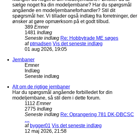
sælge noget fra din modeljernbane? Har du spørgsmål
angående en modeljernbaneforhandler? Stil dit
spøgrsmål her. Vi tillader også indlæg fra forretninger, der
ønsker at gøre opmærksom på et godt tilbud.
389
Emner
1481
Indlæg
Seneste indlæg
Re: Hobbytrade ME søges
af
ptmadsen
Vis det seneste indlæg
01 aug 2026, 19:05
Jernbaner
Emner
Indlæg
Seneste indlæg
Alt om de rigtige jernbaner
Har du spørgsmål angående forbilledet for din
modeljernbane, så stil dem i dette forum.
1112
Emner
2775
Indlæg
Seneste indlæg
Re: Oprangering 781 DK-DBCSC
…
af
bygger01
Vis det seneste indlæg
12 maj 2026, 21:58