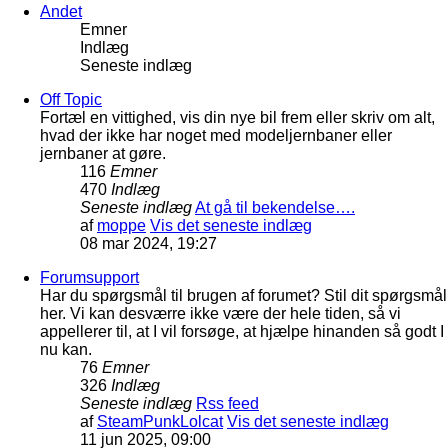
Andet
Emner
Indlæg
Seneste indlæg
Off Topic
Fortæl en vittighed, vis din nye bil frem eller skriv om alt,
hvad der ikke har noget med modeljernbaner eller
jernbaner at gøre.
116
Emner
470
Indlæg
Seneste indlæg
At gå til bekendelse….
af
moppe
Vis det seneste indlæg
08 mar 2024, 19:27
Forumsupport
Har du spørgsmål til brugen af forumet? Stil dit spørgsmål
her. Vi kan desværre ikke være der hele tiden, så vi
appellerer til, at I vil forsøge, at hjælpe hinanden så godt I
nu kan.
76
Emner
326
Indlæg
Seneste indlæg
Rss feed
af
SteamPunkLolcat
Vis det seneste indlæg
11 jun 2025, 09:00