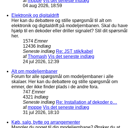
af
moppe
Vis det seneste indlæg
04 aug 2026, 18:59
Elektronik og digitaldrift
Her kan du debattere og stille spørgsmål til alt om
elektronik og digitaldrift på modeljernbanen. Skal du have
hjælp til en dekoder eller driller signalet? Stil dit spørsmål
her.
1574
Emner
12436
Indlæg
Seneste indlæg
Re: JST stik/kabel
af
Thomash
Vis det seneste indlæg
24 jul 2026, 12:39
Alt om modeljernbaner
Forum for alle spørgsmål om modeljernbaner i alle
skalaer. Her kan du debattere og stille spørgsmål om
emner, der ikke finder plads i de andre fora.
747
Emner
4321
Indlæg
Seneste indlæg
Re: Installation af dekoder o…
af
moppe
Vis det seneste indlæg
31 jul 2026, 18:10
Køb, salg, bytte og arrangementer
Mangler du noget til din modeljernbane? Ønsker du at