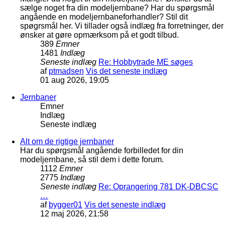
sælge noget fra din modeljernbane? Har du spørgsmål
angående en modeljernbaneforhandler? Stil dit
spøgrsmål her. Vi tillader også indlæg fra forretninger, der
ønsker at gøre opmærksom på et godt tilbud.
389
Emner
1481
Indlæg
Seneste indlæg
Re: Hobbytrade ME søges
af
ptmadsen
Vis det seneste indlæg
01 aug 2026, 19:05
Jernbaner
Emner
Indlæg
Seneste indlæg
Alt om de rigtige jernbaner
Har du spørgsmål angående forbilledet for din
modeljernbane, så stil dem i dette forum.
1112
Emner
2775
Indlæg
Seneste indlæg
Re: Oprangering 781 DK-DBCSC
…
af
bygger01
Vis det seneste indlæg
12 maj 2026, 21:58