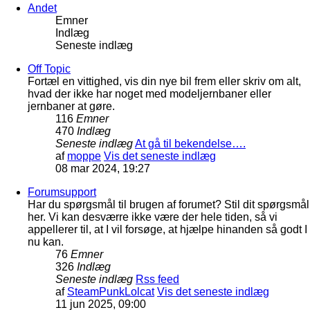
Andet
Emner
Indlæg
Seneste indlæg
Off Topic
Fortæl en vittighed, vis din nye bil frem eller skriv om alt,
hvad der ikke har noget med modeljernbaner eller
jernbaner at gøre.
116
Emner
470
Indlæg
Seneste indlæg
At gå til bekendelse….
af
moppe
Vis det seneste indlæg
08 mar 2024, 19:27
Forumsupport
Har du spørgsmål til brugen af forumet? Stil dit spørgsmål
her. Vi kan desværre ikke være der hele tiden, så vi
appellerer til, at I vil forsøge, at hjælpe hinanden så godt I
nu kan.
76
Emner
326
Indlæg
Seneste indlæg
Rss feed
af
SteamPunkLolcat
Vis det seneste indlæg
11 jun 2025, 09:00