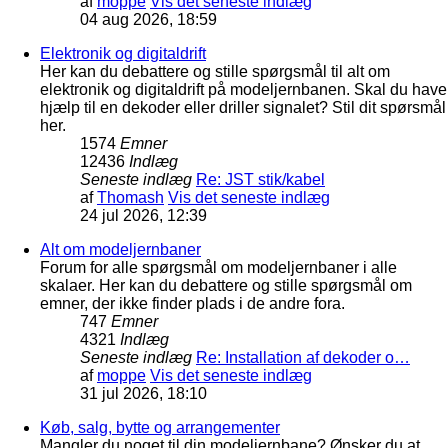
af
moppe
Vis det seneste indlæg
04 aug 2026, 18:59
Elektronik og digitaldrift
Her kan du debattere og stille spørgsmål til alt om
elektronik og digitaldrift på modeljernbanen. Skal du have
hjælp til en dekoder eller driller signalet? Stil dit spørsmål
her.
1574
Emner
12436
Indlæg
Seneste indlæg
Re: JST stik/kabel
af
Thomash
Vis det seneste indlæg
24 jul 2026, 12:39
Alt om modeljernbaner
Forum for alle spørgsmål om modeljernbaner i alle
skalaer. Her kan du debattere og stille spørgsmål om
emner, der ikke finder plads i de andre fora.
747
Emner
4321
Indlæg
Seneste indlæg
Re: Installation af dekoder o…
af
moppe
Vis det seneste indlæg
31 jul 2026, 18:10
Køb, salg, bytte og arrangementer
Mangler du noget til din modeljernbane? Ønsker du at