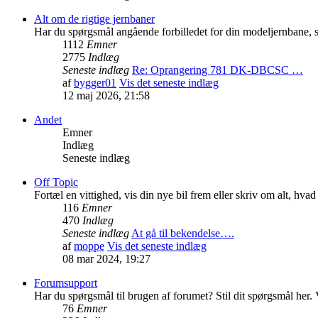
Alt om de rigtige jernbaner
Har du spørgsmål angående forbilledet for din modeljernbane, så
1112
Emner
2775
Indlæg
Seneste indlæg
Re: Oprangering 781 DK-DBCSC …
af
bygger01
Vis det seneste indlæg
12 maj 2026, 21:58
Andet
Emner
Indlæg
Seneste indlæg
Off Topic
Fortæl en vittighed, vis din nye bil frem eller skriv om alt, hva
116
Emner
470
Indlæg
Seneste indlæg
At gå til bekendelse….
af
moppe
Vis det seneste indlæg
08 mar 2024, 19:27
Forumsupport
Har du spørgsmål til brugen af forumet? Stil dit spørgsmål her. V
76
Emner