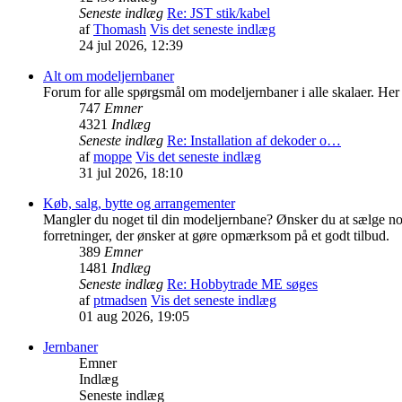
Seneste indlæg
Re: JST stik/kabel
af
Thomash
Vis det seneste indlæg
24 jul 2026, 12:39
Alt om modeljernbaner
Forum for alle spørgsmål om modeljernbaner i alle skalaer. Her 
747
Emner
4321
Indlæg
Seneste indlæg
Re: Installation af dekoder o…
af
moppe
Vis det seneste indlæg
31 jul 2026, 18:10
Køb, salg, bytte og arrangementer
Mangler du noget til din modeljernbane? Ønsker du at sælge nog
forretninger, der ønsker at gøre opmærksom på et godt tilbud.
389
Emner
1481
Indlæg
Seneste indlæg
Re: Hobbytrade ME søges
af
ptmadsen
Vis det seneste indlæg
01 aug 2026, 19:05
Jernbaner
Emner
Indlæg
Seneste indlæg