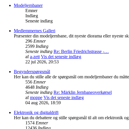
Modeljernbaner
Emner
Indlæg
Seneste indlæg
Medlemmernes Galleri
Præsenter din modeljernbane, dit nyeste diorama eller nyeste sk
296
Emner
2599
Indlæg
Seneste indlæg
Re: Berlin Friedrichstrasse -…
af
a-zett
Vis det seneste indlæg
22 jul 2026, 20:53
Begynderspørgsmål
Her kan du stille alle de spørgsmål om modeljernbaner du mått
556
Emner
4648
Indlæg
Seneste indlæg
Re: Märklin Jernbaneoverkørsel
af
moppe
Vis det seneste indlæg
04 aug 2026, 18:59
Elektronik og digitaldrift
Her kan du debattere og stille spørgsmål til alt om elektronik og 
1574
Emner
12436
Indlæg