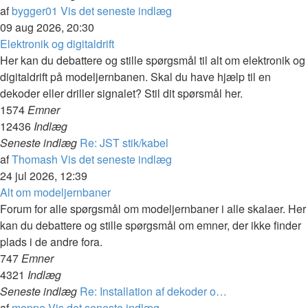
af
bygger01
Vis det seneste indlæg
09 aug 2026, 20:30
Elektronik og digitaldrift
Her kan du debattere og stille spørgsmål til alt om elektronik og
digitaldrift på modeljernbanen. Skal du have hjælp til en
dekoder eller driller signalet? Stil dit spørsmål her.
1574
Emner
12436
Indlæg
Seneste indlæg
Re: JST stik/kabel
af
Thomash
Vis det seneste indlæg
24 jul 2026, 12:39
Alt om modeljernbaner
Forum for alle spørgsmål om modeljernbaner i alle skalaer. Her
kan du debattere og stille spørgsmål om emner, der ikke finder
plads i de andre fora.
747
Emner
4321
Indlæg
Seneste indlæg
Re: Installation af dekoder o…
af
moppe
Vis det seneste indlæg