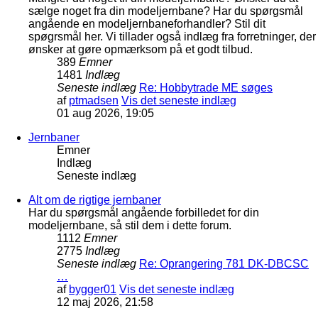
sælge noget fra din modeljernbane? Har du spørgsmål
angående en modeljernbaneforhandler? Stil dit
spøgrsmål her. Vi tillader også indlæg fra forretninger, der
ønsker at gøre opmærksom på et godt tilbud.
389
Emner
1481
Indlæg
Seneste indlæg
Re: Hobbytrade ME søges
af
ptmadsen
Vis det seneste indlæg
01 aug 2026, 19:05
Jernbaner
Emner
Indlæg
Seneste indlæg
Alt om de rigtige jernbaner
Har du spørgsmål angående forbilledet for din
modeljernbane, så stil dem i dette forum.
1112
Emner
2775
Indlæg
Seneste indlæg
Re: Oprangering 781 DK-DBCSC
…
af
bygger01
Vis det seneste indlæg
12 maj 2026, 21:58