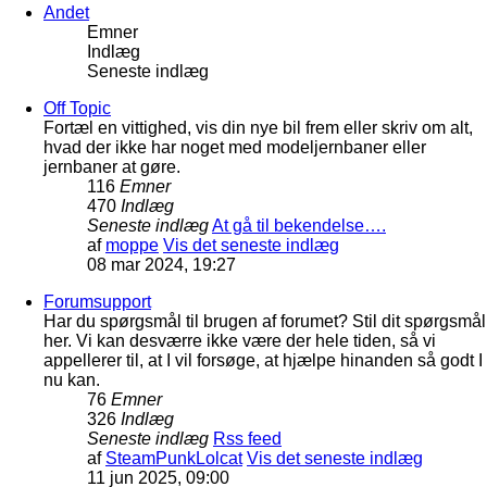
Andet
Emner
Indlæg
Seneste indlæg
Off Topic
Fortæl en vittighed, vis din nye bil frem eller skriv om alt,
hvad der ikke har noget med modeljernbaner eller
jernbaner at gøre.
116
Emner
470
Indlæg
Seneste indlæg
At gå til bekendelse….
af
moppe
Vis det seneste indlæg
08 mar 2024, 19:27
Forumsupport
Har du spørgsmål til brugen af forumet? Stil dit spørgsmål
her. Vi kan desværre ikke være der hele tiden, så vi
appellerer til, at I vil forsøge, at hjælpe hinanden så godt I
nu kan.
76
Emner
326
Indlæg
Seneste indlæg
Rss feed
af
SteamPunkLolcat
Vis det seneste indlæg
11 jun 2025, 09:00