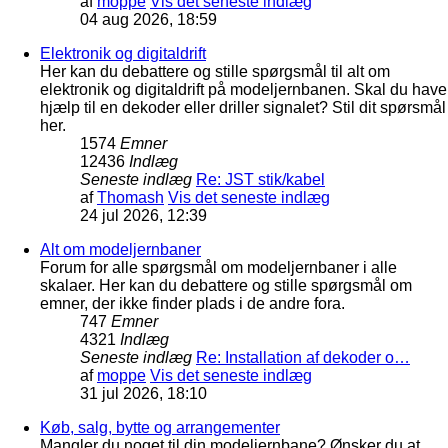
af
moppe
Vis det seneste indlæg
04 aug 2026, 18:59
Elektronik og digitaldrift
Her kan du debattere og stille spørgsmål til alt om
elektronik og digitaldrift på modeljernbanen. Skal du have
hjælp til en dekoder eller driller signalet? Stil dit spørsmål
her.
1574
Emner
12436
Indlæg
Seneste indlæg
Re: JST stik/kabel
af
Thomash
Vis det seneste indlæg
24 jul 2026, 12:39
Alt om modeljernbaner
Forum for alle spørgsmål om modeljernbaner i alle
skalaer. Her kan du debattere og stille spørgsmål om
emner, der ikke finder plads i de andre fora.
747
Emner
4321
Indlæg
Seneste indlæg
Re: Installation af dekoder o…
af
moppe
Vis det seneste indlæg
31 jul 2026, 18:10
Køb, salg, bytte og arrangementer
Mangler du noget til din modeljernbane? Ønsker du at