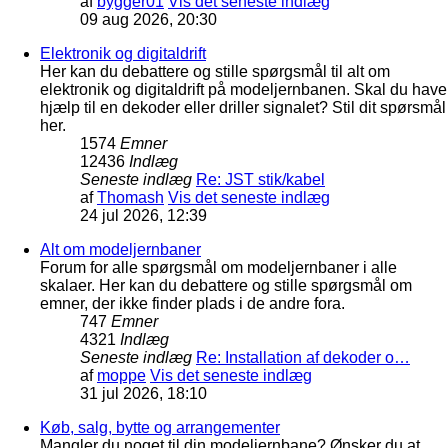
af
bygger01
Vis det seneste indlæg
09 aug 2026, 20:30
Elektronik og digitaldrift
Her kan du debattere og stille spørgsmål til alt om
elektronik og digitaldrift på modeljernbanen. Skal du have
hjælp til en dekoder eller driller signalet? Stil dit spørsmål
her.
1574
Emner
12436
Indlæg
Seneste indlæg
Re: JST stik/kabel
af
Thomash
Vis det seneste indlæg
24 jul 2026, 12:39
Alt om modeljernbaner
Forum for alle spørgsmål om modeljernbaner i alle
skalaer. Her kan du debattere og stille spørgsmål om
emner, der ikke finder plads i de andre fora.
747
Emner
4321
Indlæg
Seneste indlæg
Re: Installation af dekoder o…
af
moppe
Vis det seneste indlæg
31 jul 2026, 18:10
Køb, salg, bytte og arrangementer
Mangler du noget til din modeljernbane? Ønsker du at