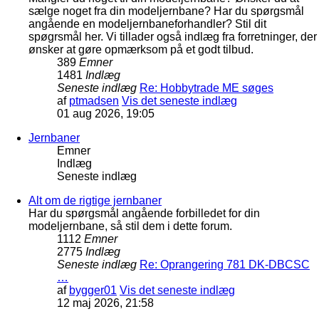
sælge noget fra din modeljernbane? Har du spørgsmål
angående en modeljernbaneforhandler? Stil dit
spøgrsmål her. Vi tillader også indlæg fra forretninger, der
ønsker at gøre opmærksom på et godt tilbud.
389
Emner
1481
Indlæg
Seneste indlæg
Re: Hobbytrade ME søges
af
ptmadsen
Vis det seneste indlæg
01 aug 2026, 19:05
Jernbaner
Emner
Indlæg
Seneste indlæg
Alt om de rigtige jernbaner
Har du spørgsmål angående forbilledet for din
modeljernbane, så stil dem i dette forum.
1112
Emner
2775
Indlæg
Seneste indlæg
Re: Oprangering 781 DK-DBCSC
…
af
bygger01
Vis det seneste indlæg
12 maj 2026, 21:58