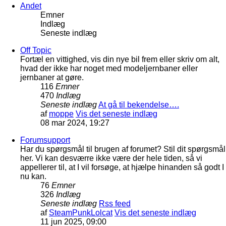
Andet
Emner
Indlæg
Seneste indlæg
Off Topic
Fortæl en vittighed, vis din nye bil frem eller skriv om alt,
hvad der ikke har noget med modeljernbaner eller
jernbaner at gøre.
116
Emner
470
Indlæg
Seneste indlæg
At gå til bekendelse….
af
moppe
Vis det seneste indlæg
08 mar 2024, 19:27
Forumsupport
Har du spørgsmål til brugen af forumet? Stil dit spørgsmål
her. Vi kan desværre ikke være der hele tiden, så vi
appellerer til, at I vil forsøge, at hjælpe hinanden så godt I
nu kan.
76
Emner
326
Indlæg
Seneste indlæg
Rss feed
af
SteamPunkLolcat
Vis det seneste indlæg
11 jun 2025, 09:00