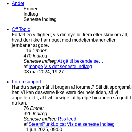
Andet
Emner
Indlæg
Seneste indlæg
Off Topic
Fortæl en vittighed, vis din nye bil frem eller skriv om alt,
hvad der ikke har noget med modeljernbaner eller
jernbaner at gøre.
116
Emner
470
Indlæg
Seneste indlæg
At gå til bekendelse….
af
moppe
Vis det seneste indlæg
08 mar 2024, 19:27
Forumsupport
Har du spørgsmål til brugen af forumet? Stil dit spørgsmål
her. Vi kan desværre ikke være der hele tiden, så vi
appellerer til, at I vil forsøge, at hjælpe hinanden så godt I
nu kan.
76
Emner
326
Indlæg
Seneste indlæg
Rss feed
af
SteamPunkLolcat
Vis det seneste indlæg
11 jun 2025, 09:00