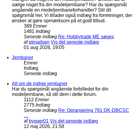
sælge noget fra din modeljernbane? Har du spørgsmål
angående en modeljernbaneforhandler? Stil dit
spøgrsmål her. Vi tillader også indlæg fra forretninger, der
ønsker at gøre opmærksom på et godt tilbud.
389
Emner
1481
Indlæg
Seneste indlæg
Re: Hobbytrade ME søges
af
ptmadsen
Vis det seneste indlæg
01 aug 2026, 19:05
Jernbaner
Emner
Indlæg
Seneste indlæg
Alt om de rigtige jernbaner
Har du spørgsmål angående forbilledet for din
modeljernbane, så stil dem i dette forum.
1112
Emner
2775
Indlæg
Seneste indlæg
Re: Oprangering 781 DK-DBCSC
…
af
bygger01
Vis det seneste indlæg
12 maj 2026, 21:58