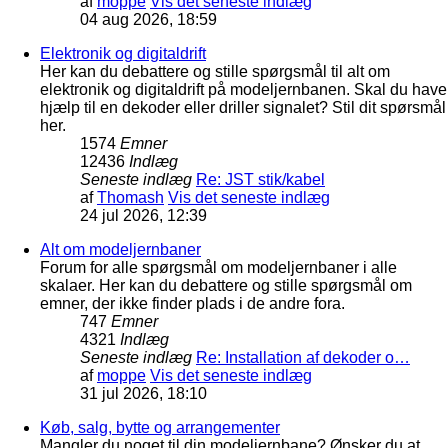
af
moppe
Vis det seneste indlæg
04 aug 2026, 18:59
Elektronik og digitaldrift
Her kan du debattere og stille spørgsmål til alt om
elektronik og digitaldrift på modeljernbanen. Skal du have
hjælp til en dekoder eller driller signalet? Stil dit spørsmål
her.
1574
Emner
12436
Indlæg
Seneste indlæg
Re: JST stik/kabel
af
Thomash
Vis det seneste indlæg
24 jul 2026, 12:39
Alt om modeljernbaner
Forum for alle spørgsmål om modeljernbaner i alle
skalaer. Her kan du debattere og stille spørgsmål om
emner, der ikke finder plads i de andre fora.
747
Emner
4321
Indlæg
Seneste indlæg
Re: Installation af dekoder o…
af
moppe
Vis det seneste indlæg
31 jul 2026, 18:10
Køb, salg, bytte og arrangementer
Mangler du noget til din modeljernbane? Ønsker du at