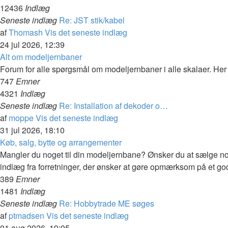
12436
Indlæg
Seneste indlæg
Re: JST stik/kabel
af
Thomash
Vis det seneste indlæg
24 jul 2026, 12:39
Alt om modeljernbaner
Forum for alle spørgsmål om modeljernbaner i alle skalaer. Her 
747
Emner
4321
Indlæg
Seneste indlæg
Re: Installation af dekoder o…
af
moppe
Vis det seneste indlæg
31 jul 2026, 18:10
Køb, salg, bytte og arrangementer
Mangler du noget til din modeljernbane? Ønsker du at sælge no
indlæg fra forretninger, der ønsker at gøre opmærksom på et godt
389
Emner
1481
Indlæg
Seneste indlæg
Re: Hobbytrade ME søges
af
ptmadsen
Vis det seneste indlæg
01 aug 2026, 19:05