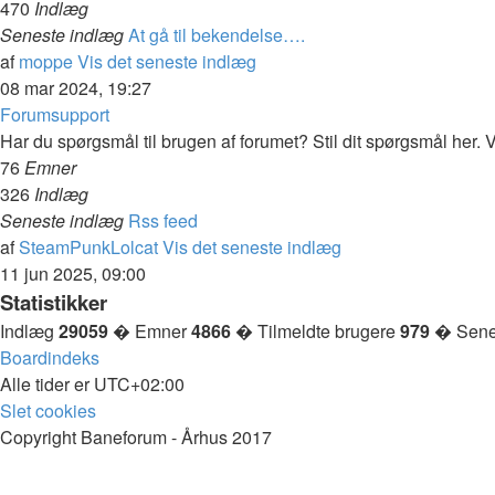
470
Indlæg
Seneste indlæg
At gå til bekendelse….
af
moppe
Vis det seneste indlæg
08 mar 2024, 19:27
Forumsupport
Har du spørgsmål til brugen af forumet? Stil dit spørgsmål her. Vi
76
Emner
326
Indlæg
Seneste indlæg
Rss feed
af
SteamPunkLolcat
Vis det seneste indlæg
11 jun 2025, 09:00
Statistikker
Indlæg
29059
� Emner
4866
� Tilmeldte brugere
979
� Senes
Boardindeks
Alle tider er
UTC+02:00
Slet cookies
Copyright Baneforum - Århus 2017