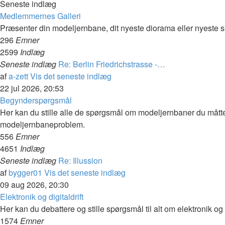
Seneste indlæg
Medlemmernes Galleri
Præsenter din modeljernbane, dit nyeste diorama eller nyeste sk
296
Emner
2599
Indlæg
Seneste indlæg
Re: Berlin Friedrichstrasse -…
af
a-zett
Vis det seneste indlæg
22 jul 2026, 20:53
Begynderspørgsmål
Her kan du stille alle de spørgsmål om modeljernbaner du mått
modeljernbaneproblem.
556
Emner
4651
Indlæg
Seneste indlæg
Re: Illussion
af
bygger01
Vis det seneste indlæg
09 aug 2026, 20:30
Elektronik og digitaldrift
Her kan du debattere og stille spørgsmål til alt om elektronik og 
1574
Emner