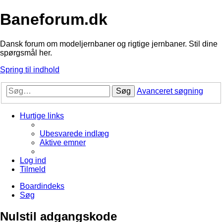
Baneforum.dk
Dansk forum om modeljernbaner og rigtige jernbaner. Stil dine
spørgsmål her.
Spring til indhold
Søg
Avanceret søgning
Hurtige links
Ubesvarede indlæg
Aktive emner
Log ind
Tilmeld
Boardindeks
Søg
Nulstil adgangskode