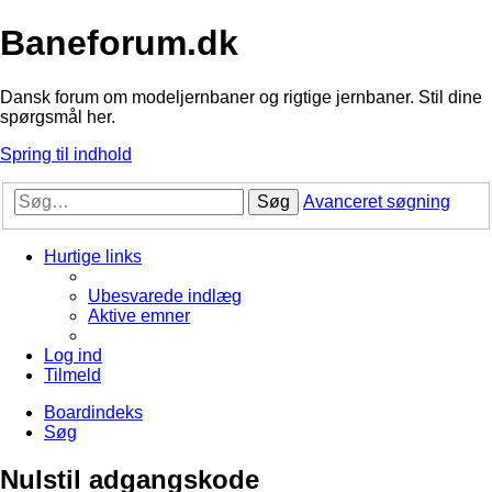
Baneforum.dk
Dansk forum om modeljernbaner og rigtige jernbaner. Stil dine
spørgsmål her.
Spring til indhold
Søg
Avanceret søgning
Hurtige links
Ubesvarede indlæg
Aktive emner
Log ind
Tilmeld
Boardindeks
Søg
Nulstil adgangskode