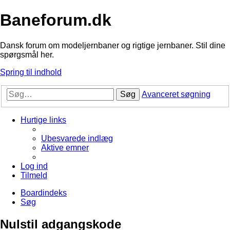
Baneforum.dk
Dansk forum om modeljernbaner og rigtige jernbaner. Stil dine
spørgsmål her.
Spring til indhold
Søg
Avanceret søgning
Hurtige links
Ubesvarede indlæg
Aktive emner
Log ind
Tilmeld
Boardindeks
Søg
Nulstil adgangskode