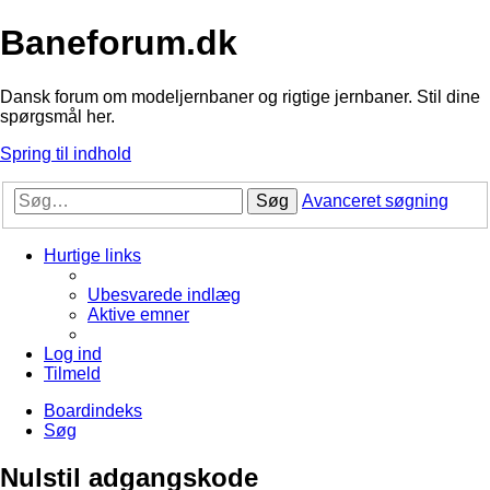
Baneforum.dk
Dansk forum om modeljernbaner og rigtige jernbaner. Stil dine
spørgsmål her.
Spring til indhold
Søg
Avanceret søgning
Hurtige links
Ubesvarede indlæg
Aktive emner
Log ind
Tilmeld
Boardindeks
Søg
Nulstil adgangskode