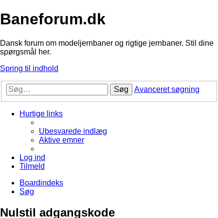
Baneforum.dk
Dansk forum om modeljernbaner og rigtige jernbaner. Stil dine
spørgsmål her.
Spring til indhold
Søg
Avanceret søgning
Hurtige links
Ubesvarede indlæg
Aktive emner
Log ind
Tilmeld
Boardindeks
Søg
Nulstil adgangskode