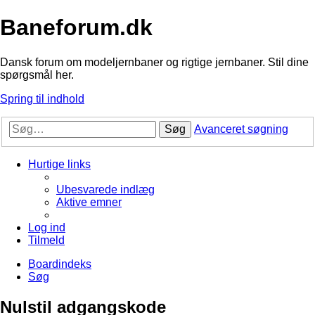
Baneforum.dk
Dansk forum om modeljernbaner og rigtige jernbaner. Stil dine
spørgsmål her.
Spring til indhold
Søg
Avanceret søgning
Hurtige links
Ubesvarede indlæg
Aktive emner
Log ind
Tilmeld
Boardindeks
Søg
Nulstil adgangskode