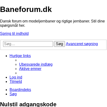
Baneforum.dk
Dansk forum om modeljernbaner og rigtige jernbaner. Stil dine
spørgsmål her.
Spring til indhold
Søg
Avanceret søgning
Hurtige links
Ubesvarede indlæg
Aktive emner
Log ind
Tilmeld
Boardindeks
Søg
Nulstil adgangskode