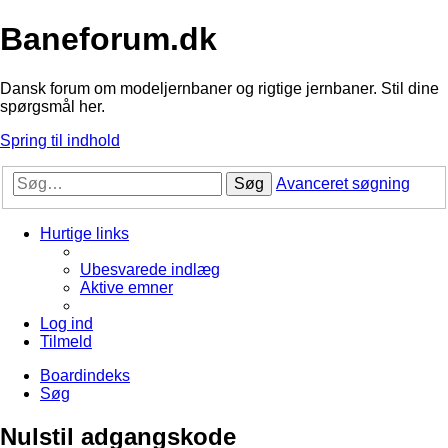
Baneforum.dk
Dansk forum om modeljernbaner og rigtige jernbaner. Stil dine
spørgsmål her.
Spring til indhold
Søg
Avanceret søgning
Hurtige links
Ubesvarede indlæg
Aktive emner
Log ind
Tilmeld
Boardindeks
Søg
Nulstil adgangskode