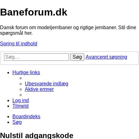
Baneforum.dk
Dansk forum om modeljernbaner og rigtige jernbaner. Stil dine
spørgsmål her.
Spring til indhold
Søg
Avanceret søgning
Hurtige links
Ubesvarede indlæg
Aktive emner
Log ind
Tilmeld
Boardindeks
Søg
Nulstil adgangskode