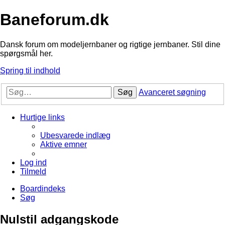
Baneforum.dk
Dansk forum om modeljernbaner og rigtige jernbaner. Stil dine
spørgsmål her.
Spring til indhold
Søg
Avanceret søgning
Hurtige links
Ubesvarede indlæg
Aktive emner
Log ind
Tilmeld
Boardindeks
Søg
Nulstil adgangskode