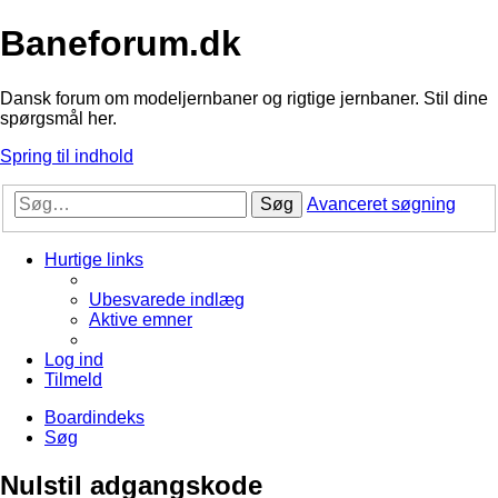
Baneforum.dk
Dansk forum om modeljernbaner og rigtige jernbaner. Stil dine
spørgsmål her.
Spring til indhold
Søg
Avanceret søgning
Hurtige links
Ubesvarede indlæg
Aktive emner
Log ind
Tilmeld
Boardindeks
Søg
Nulstil adgangskode